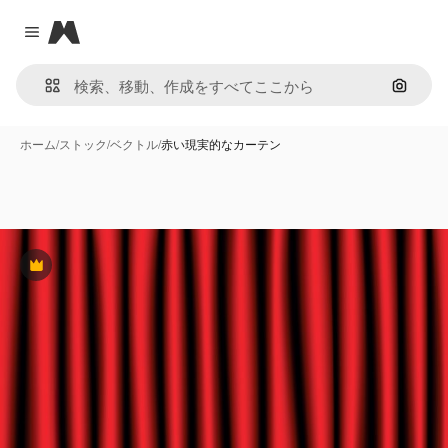
Magnific
Close menu
画像で
ホーム
/
ストック
/
ベクトル
/
赤い現実的なカーテン
Premium