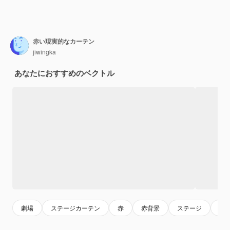
赤い現実的なカーテン
jiwingka
あなたにおすすめのベクトル
劇場
ステージカーテン
赤
赤背景
ステージ
ア