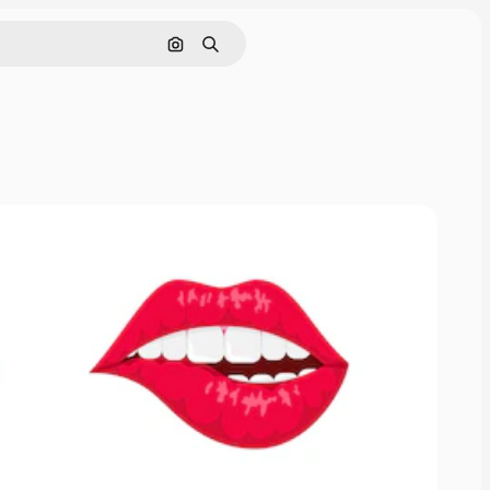
画像で検索
検索