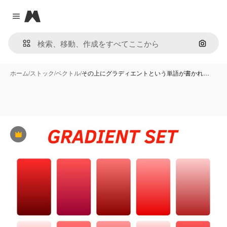
Magnific
Close menu
画像で
ホーム
/
ストック
/
ベクトル
/
その上にグラディエントという単語が書かれ…
Premium