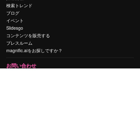
検索トレンド
ブログ
イベント
Slidesgo
コンテンツを販売する
プレスルーム
magnific.aiをお探しですか？
お問い合わせ
顧客サポート
Instagram
YouTube
LinkedIn
TikTok
Discord
X
Reddit