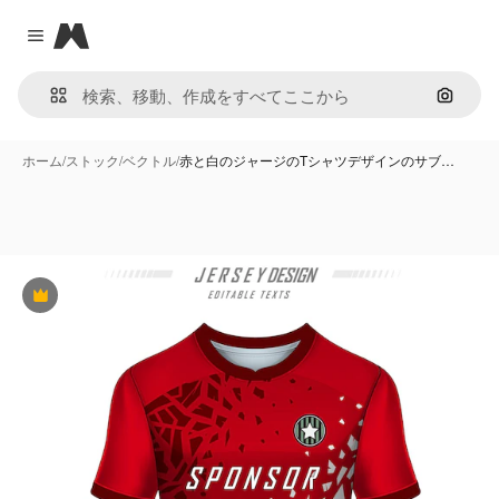
Magnific
Close menu
画像で
ホーム
/
ストック
/
ベクトル
/
赤と白のジャージのTシャツデザインのサブ…
Premium