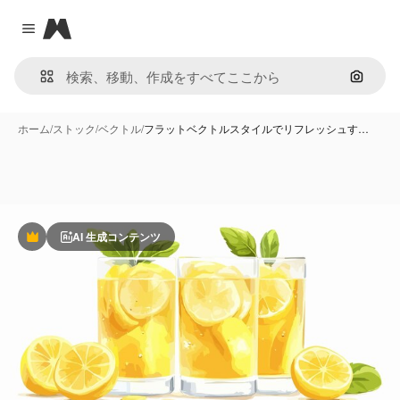
Magnific
Close menu
画像で
ホーム
/
ストック
/
ベクトル
/
フラットベクトルスタイルでリフレッシュす…
AI 生成コンテンツ
Premium