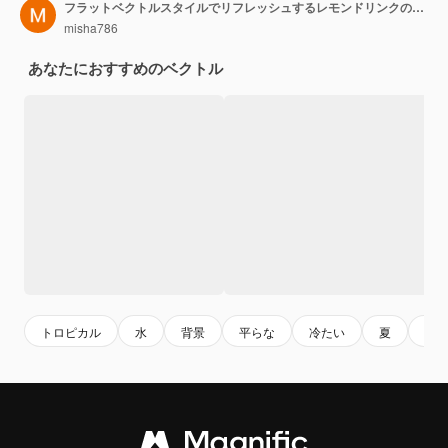
フラットベクトルスタイルでリフレッシュするレモンドリンクのイラスト
misha786
あなたにおすすめのベクトル
トロピカル
水
背景
平らな
冷たい
夏
ガ