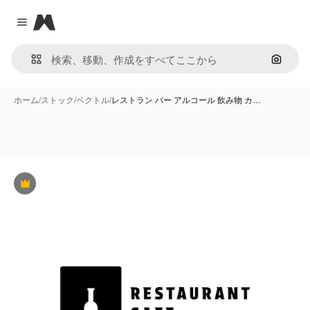
Magnific
Close menu
画像で
ホーム
/
ストック
/
ベクトル
/
レストラン バー アルコール 飲み物 カ…
Premium