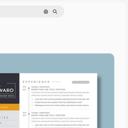
画像で検索
検索