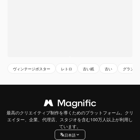
ヴィンテージポスター
レトロ
古い紙
古い
グランジ
最高のクリエイティブ制作を導くためのプラットフォーム。クリ
エイター、企業、代理店、スタジオを含む100万人以上が利用し
ています。
日本語