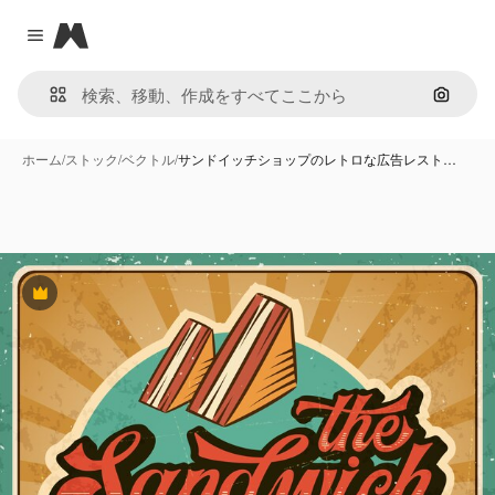
Magnific
Close menu
画像で
ホーム
/
ストック
/
ベクトル
/
サンドイッチショップのレトロな広告レスト…
Premium