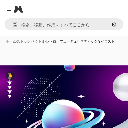
Magnific
Close menu
画像で
ホーム
/
ストック
/
ベクトル
/
レトロ・フューチュリスティックなイラスト
Premium