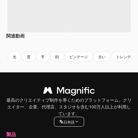
関連動画
Premium
Premium
Premium
Premium
光
雲
手
顔
ビンテージ
古い
トレンディ
最高のクリエイティブ制作を導くためのプラットフォーム。クリ
エイター、企業、代理店、スタジオを含む100万人以上が利用し
ています。
日本語
製品