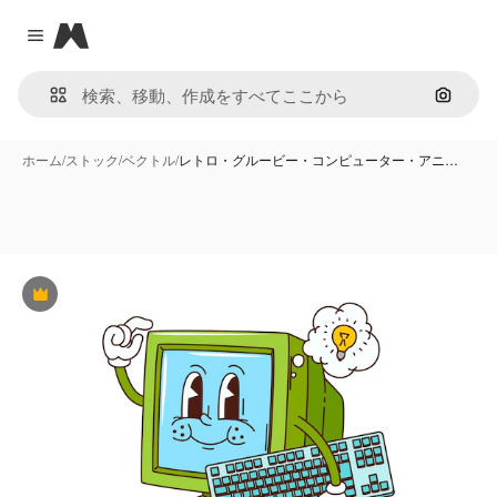
Magnific
Close menu
画像で
ホーム
/
ストック
/
ベクトル
/
レトロ・グルービー・コンピューター・アニ…
Premium