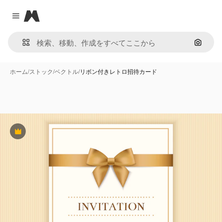
Magnific
Close menu
画像で
ホーム
/
ストック
/
ベクトル
/
リボン付きレトロ招待カード
Premium