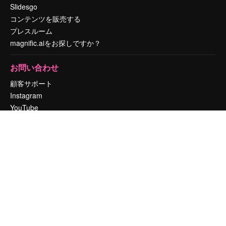
Slidesgo
コンテンツを販売する
プレスルーム
magnific.aiをお探しですか？
お問い合わせ
顧客サポート
Instagram
YouTube
LinkedIn
TikTok
Discord
X
Reddit
Copyright © 2010-
2026
Freepik Company S.L.U.
無断複写・転載を禁じま
す
.