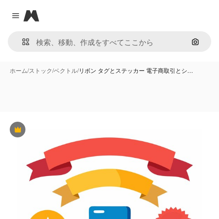
Magnific
Close menu
画像で
ホーム
/
ストック
/
ベクトル
/
リボン タグとステッカー 電子商取引とシ…
Premium