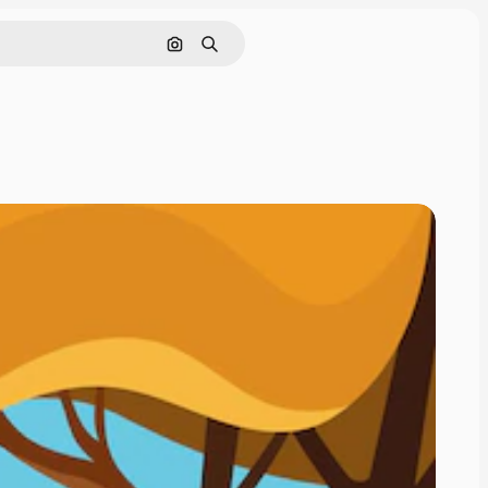
画像で検索
検索