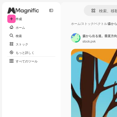
作成
ホーム
/
ストック
/
ベクトル
/
森か
ホーム
検索
森から出る道。垂直方向
stock.pvk
ストック
もっと詳しく
Premium
すべてのツール