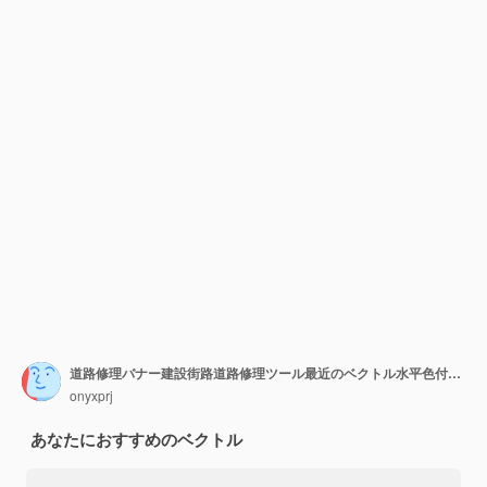
道路修理バナー建設街路道路修理ツール最近のベクトル水平色付きバナー テキスト用の場所を持つテンプレート修理道路街路建設機械のイラスト
onyxprj
あなたにおすすめのベクトル