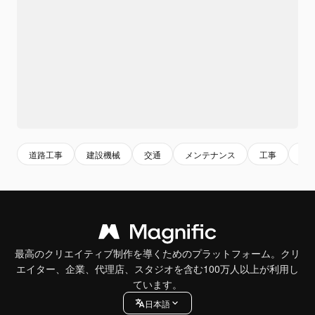
道路工事
建設機械
交通
メンテナンス
工事
高
最高のクリエイティブ制作を導くためのプラットフォーム。クリ
エイター、企業、代理店、スタジオを含む100万人以上が利用し
ています。
日本語