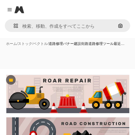
Magnific
Close menu
画像で
ホーム
/
ストック
/
ベクトル
/
道路修理バナー建設街路道路修理ツール最近…
Premium