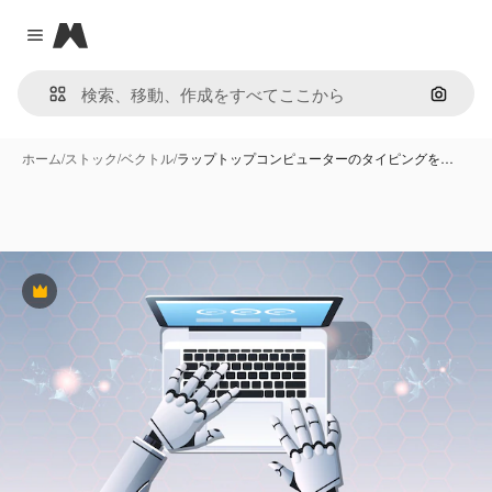
Magnific
Close menu
画像で
ホーム
/
ストック
/
ベクトル
/
ラップトップコンピューターのタイピングを…
Premium