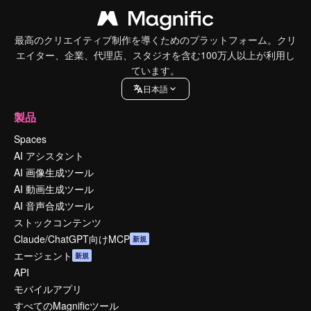
最高のクリエイティブ制作を導くためのプラットフォーム。クリ
エイター、企業、代理店、スタジオを含む100万人以上が利用し
ています。
日本語
製品
Spaces
AI アシスタント
AI 画像生成ツール
AI 動画生成ツール
AI 音声合成ツール
ストックコンテンツ
Claude/ChatGPT向けMCP
新規
エージェント
新規
API
モバイルアプリ
すべてのMagnificツール