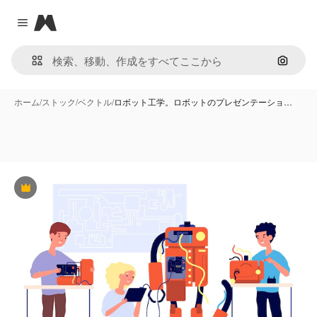
Magnific
Close menu
画像で
ホーム
/
ストック
/
ベクトル
/
ロボット工学。ロボットのプレゼンテーショ…
Premium