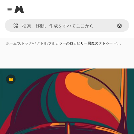
Magnific
Close menu
画像で
ホーム
/
ストック
/
ベクトル
/
フルカラーのロカビリー悪魔のタトゥー ベ…
Premium