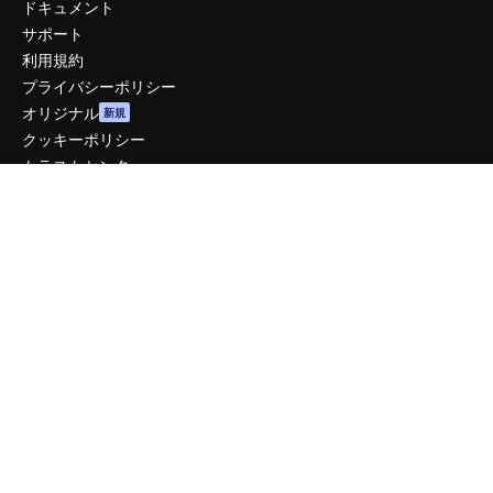
ドキュメント
サポート
利用規約
プライバシーポリシー
オリジナル
新規
クッキーポリシー
トラストセンター
アフィリエイト
法人向け
運営
料金
会社概要
Reviews
採用情報
検索トレンド
ブログ
イベント
Slidesgo