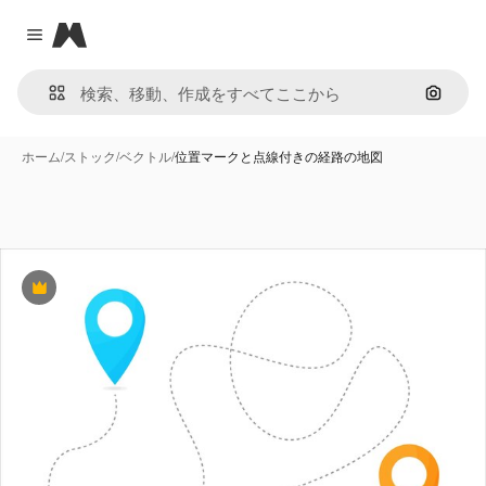
Magnific
Close menu
画像で
ホーム
/
ストック
/
ベクトル
/
位置マークと点線付きの経路の地図
Premium