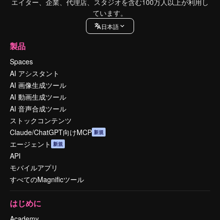
エイター、企業、代理店、スタジオを含む100万人以上が利用し
ています。
日本語
製品
Spaces
AI アシスタント
AI 画像生成ツール
AI 動画生成ツール
AI 音声合成ツール
ストックコンテンツ
Claude/ChatGPT向けMCP
新規
エージェント
新規
API
モバイルアプリ
すべてのMagnificツール
はじめに
Academy