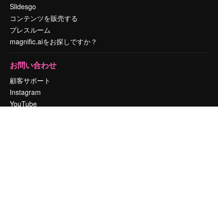
Slidesgo
コンテンツを販売する
プレスルーム
magnific.aiをお探しですか？
お問い合わせ
顧客サポート
Instagram
YouTube
LinkedIn
TikTok
Discord
X
Reddit
Copyright © 2010-
2026
Freepik Company S.L.U.
無断複写・転載を禁じま
す
.