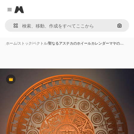
Magnific
Close menu
画像で
ホーム
/
ストック
/
ベクトル
/
聖なるアステカのホイールカレンダーマヤの…
Premium