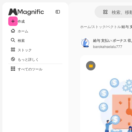
作成
ホーム
/
ストック
/
ベクトル
/
給与 
ホーム
検索
barokahselalu777
ストック
もっと詳しく
Premium
すべてのツール