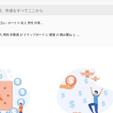
支払い ボーナス 収入 男性 作業…
給与 支払い ボーナス 収入 男性 作業員 が クラップボード に 硬貨 の 積み重ね と カルキュレーター を 持っ て 立っ て いる