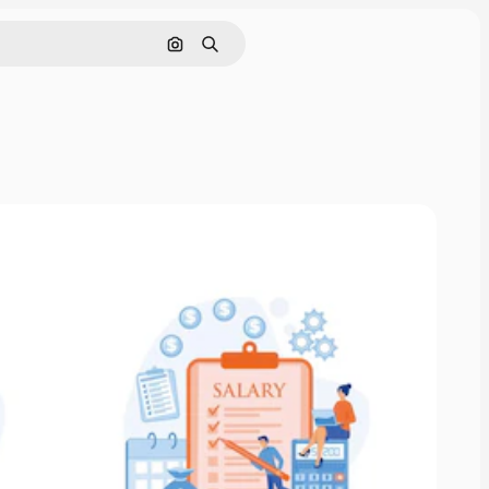
画像で検索
検索