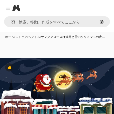
Magnific
Close menu
画像で
ホーム
/
ストック
/
ベクトル
/
サンタクロースは満月と雪のクリスマスの夜…
Premium