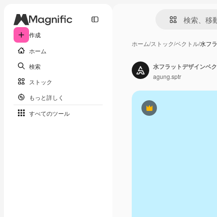
作成
ホーム
/
ストック
/
ベクトル
/
水フ
ホーム
検索
水フラットデザインベク
agung.sptr
ストック
もっと詳しく
Premium
すべてのツール