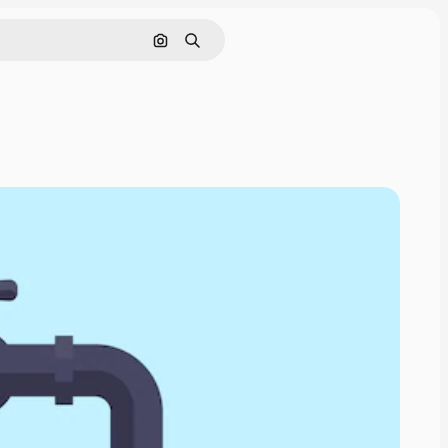
画像で検索
検索