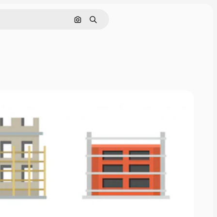
画像で検索
検索