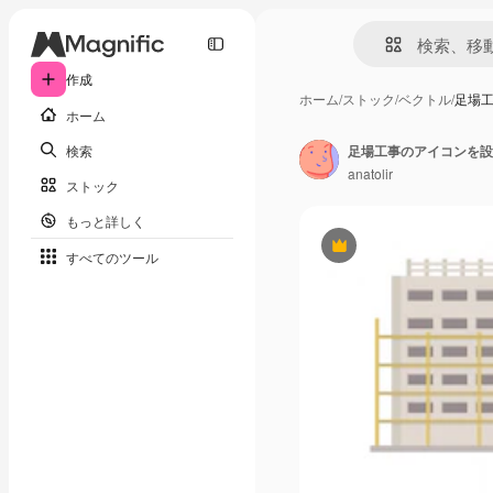
作成
ホーム
/
ストック
/
ベクトル
/
足場
ホーム
検索
足場工事のアイコンを設
anatolir
ストック
もっと詳しく
Premium
すべてのツール