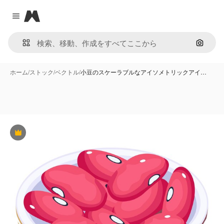
Magnific
Close menu
画像で
ホーム
/
ストック
/
ベクトル
/
小豆のスケーラブルなアイソメトリックアイ…
Premium