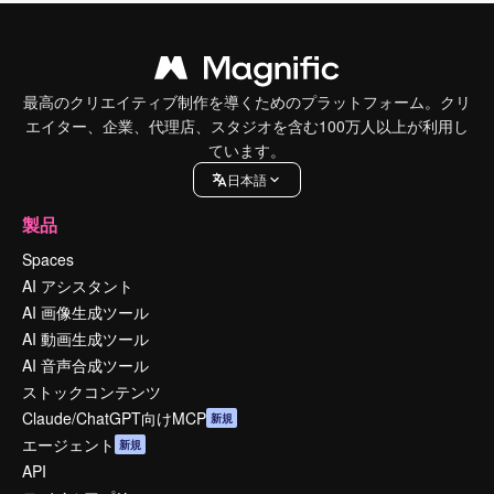
最高のクリエイティブ制作を導くためのプラットフォーム。クリ
エイター、企業、代理店、スタジオを含む100万人以上が利用し
ています。
日本語
製品
Spaces
AI アシスタント
AI 画像生成ツール
AI 動画生成ツール
AI 音声合成ツール
ストックコンテンツ
Claude/ChatGPT向けMCP
新規
エージェント
新規
API