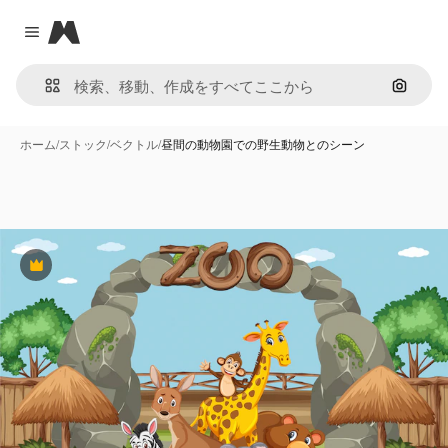
Magnific
Close menu
画像で
ホーム
/
ストック
/
ベクトル
/
昼間の動物園での野生動物とのシーン
Premium