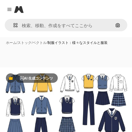
Magnific
Close menu
画像で
ホーム
/
ストック
/
ベクトル
/
制服イラスト：様々なスタイルと服装
AI 生成コンテンツ
Premium