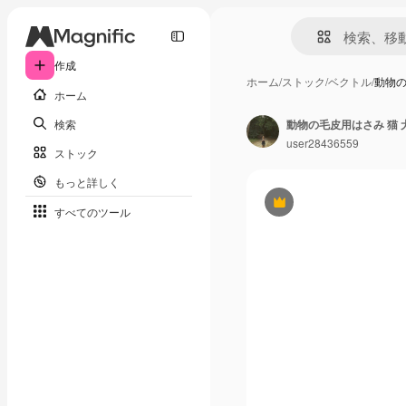
作成
ホーム
/
ストック
/
ベクトル
/
動物の
ホーム
検索
動物の毛皮用はさみ 猫 
user28436559
ストック
もっと詳しく
Premium
すべてのツール