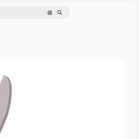
画像で検索
検索