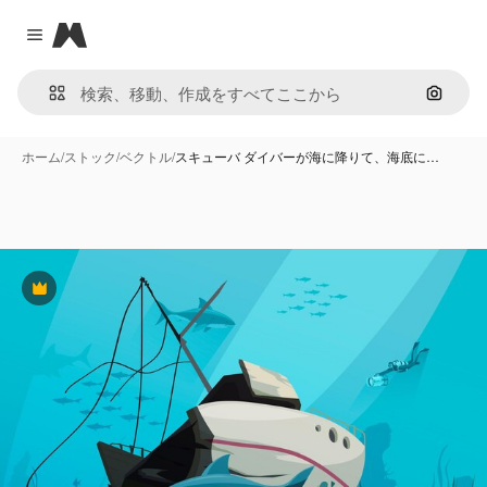
Magnific
Close menu
画像で
ホーム
/
ストック
/
ベクトル
/
スキューバ ダイバーが海に降りて、海底に…
Premium