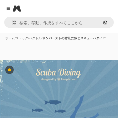
Magnific
Close menu
画像で
ホーム
/
ストック
/
ベクトル
/
サンバーストの背景に魚とスキューバダイバ…
Premium