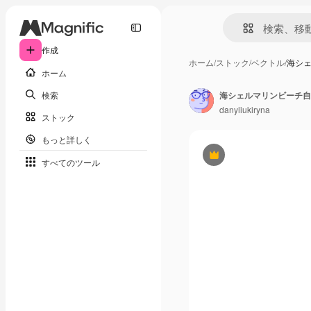
作成
ホーム
/
ストック
/
ベクトル
/
海シ
ホーム
検索
海シェルマリンビーチ自
danyliukiryna
ストック
もっと詳しく
Premium
すべてのツール