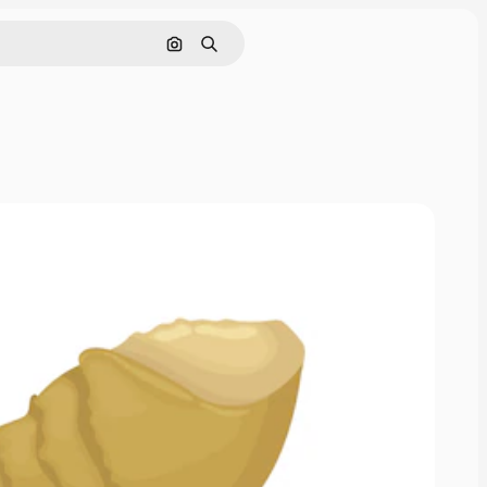
画像で検索
検索