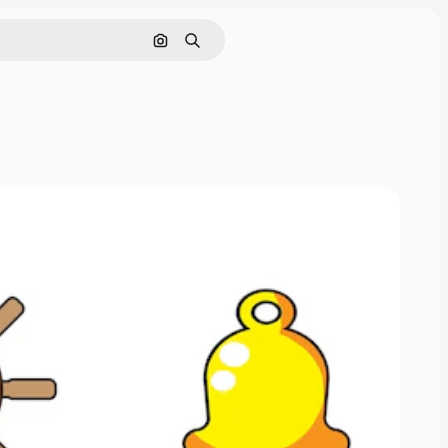
画像で検索
検索