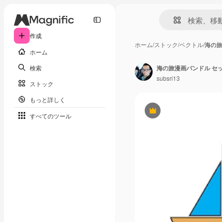
作成
ホーム
/
ストック
/
ベクトル
/
海の旅
ホーム
検索
海の旅漫画バンドル セ
subsri13
ストック
もっと詳しく
Premium
すべてのツール