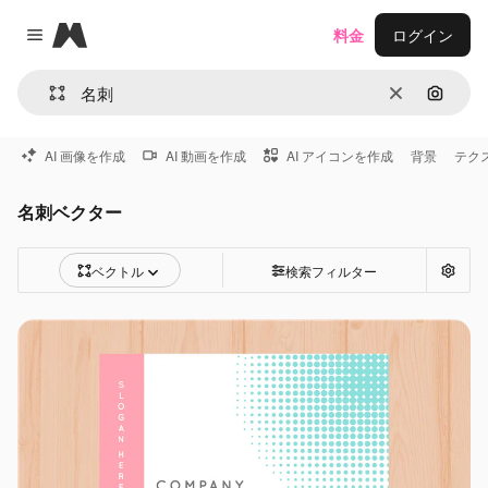
Magnific
料金
ログイン
Close menu
消去
画像で
AI 画像を作成
AI 動画を作成
AI アイコンを作成
背景
テク
名刺ベクター
ベクトル
検索フィルター