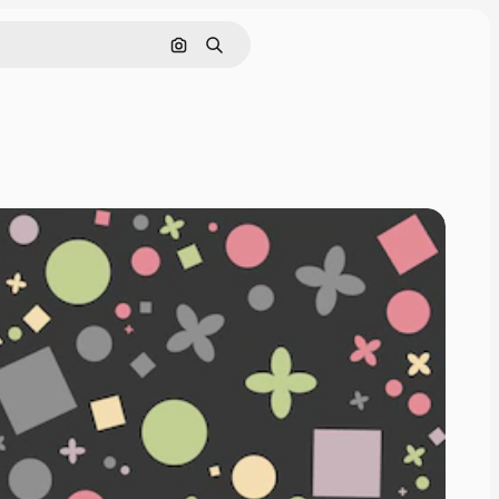
画像で検索
検索