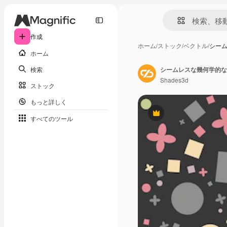
作成
ホーム
/
ストック
/
ベクトル
/
シー
ホーム
検索
シームレスな幾何学的な
Shades3d
ストック
もっと詳しく
Premium
すべてのツール