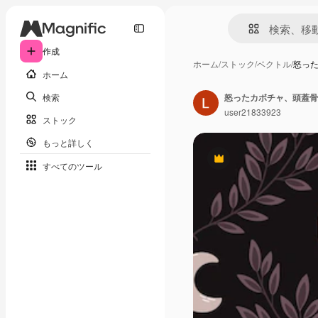
作成
ホーム
/
ストック
/
ベクトル
/
怒っ
ホーム
検索
user21833923
ストック
もっと詳しく
Premium
すべてのツール