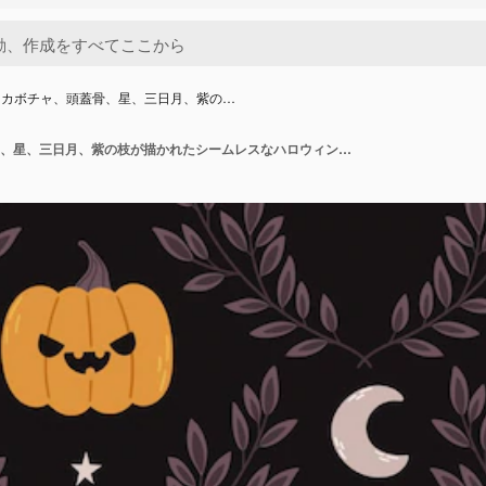
たカボチャ、頭蓋骨、星、三日月、紫の…
怒ったカボチャ、頭蓋骨、星、三日月、紫の枝が描かれたシームレスなハロウィンパターン