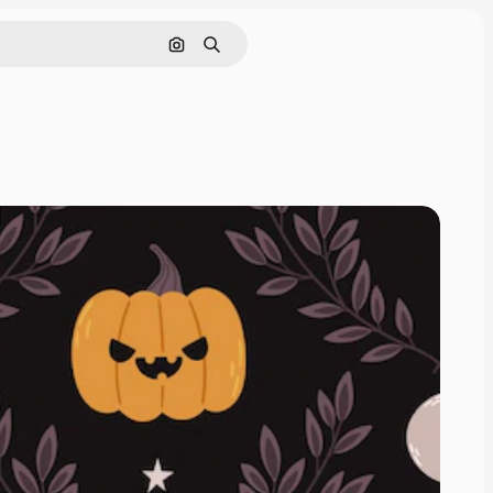
画像で検索
検索