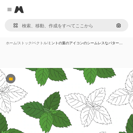
Magnific
Close menu
画像で
ホーム
/
ストック
/
ベクトル
/
ミントの葉のアイコンのシームレスなパター…
Premium