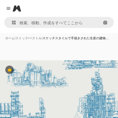
Magnific
Close menu
画像で
ホーム
/
ストック
/
ベクトル
/
スケッチスタイルで手描きされた生産の建物…
Premium