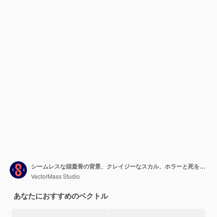
シームレスな頭蓋骨の背景、クレイジーなスカル、ホラーと死をテーマにしたベクトルパターン、ハードロックとロックンロールのサブカルチャーは、テキスタイル、危険、危険を印刷します。
VectorMass Studio
あなたにおすすめのベクトル