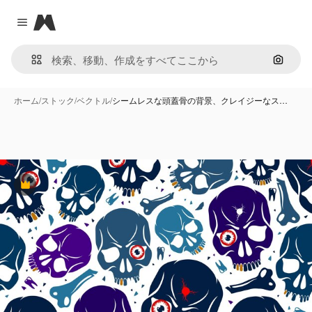
Magnific
Close menu
画像で
ホーム
/
ストック
/
ベクトル
/
シームレスな頭蓋骨の背景、クレイジーなス…
Premium