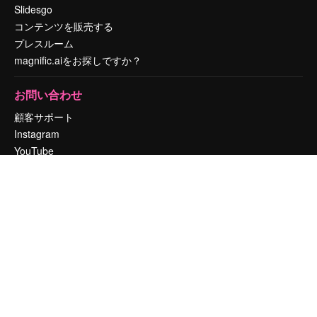
Slidesgo
コンテンツを販売する
プレスルーム
magnific.aiをお探しですか？
お問い合わせ
顧客サポート
Instagram
YouTube
LinkedIn
TikTok
Discord
X
Reddit
Copyright © 2010-
2026
Freepik Company S.L.U.
無断複写・転載を禁じま
す
.