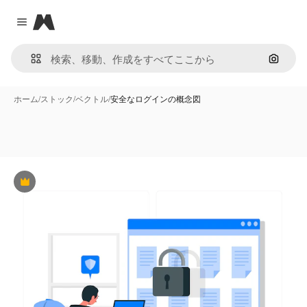
Magnific
Close menu
画像で
ホーム
/
ストック
/
ベクトル
/
安全なログインの概念図
Premium