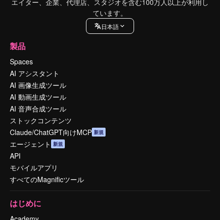
エイター、企業、代理店、スタジオを含む100万人以上が利用し
ています。
日本語
製品
Spaces
AI アシスタント
AI 画像生成ツール
AI 動画生成ツール
AI 音声合成ツール
ストックコンテンツ
Claude/ChatGPT向けMCP
新規
エージェント
新規
API
モバイルアプリ
すべてのMagnificツール
はじめに
Academy