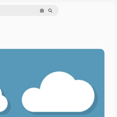
画像で検索
検索