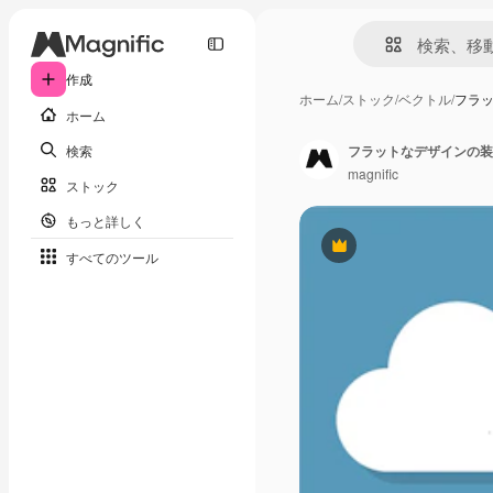
作成
ホーム
/
ストック
/
ベクトル
/
フラ
ホーム
検索
フラットなデザインの装
magnific
ストック
もっと詳しく
Premium
すべてのツール