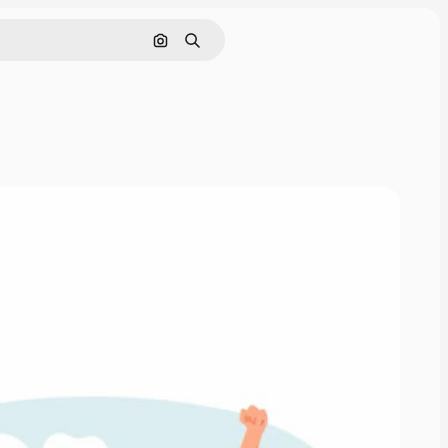
画像で検索
検索