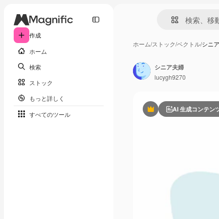
作成
ホーム
/
ストック
/
ベクトル
/
シニ
ホーム
検索
シニア夫婦
lucygh9270
ストック
もっと詳しく
AI 生成コンテン
Premium
すべてのツール