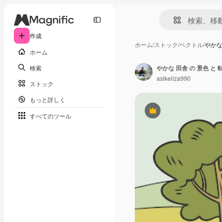
作成
ホーム
/
ストック
/
ベクトル
/
やかな
ホーム
検索
やかな 田舎 の 景色 と
asikeliza990
ストック
もっと詳しく
Premium
すべてのツール