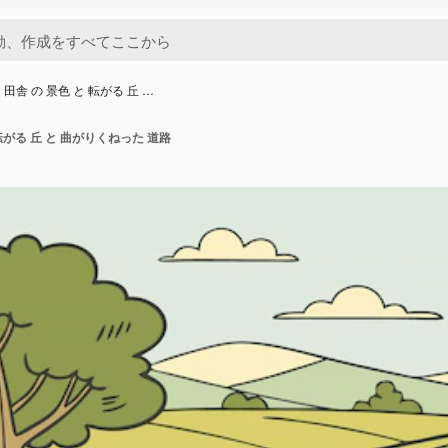
 田舎 の 景色 と 転がる 丘 …
 転がる 丘 と 曲がりくねった 道路