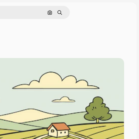
画像で検索
検索