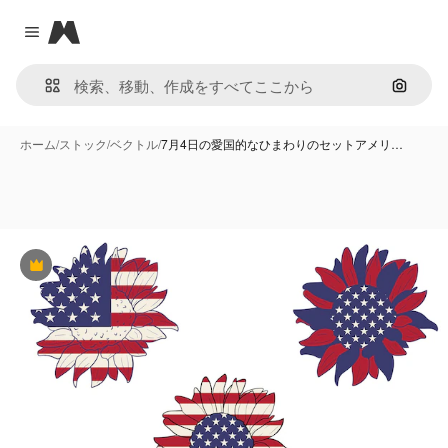
Magnific
Close menu
画像で
ホーム
/
ストック
/
ベクトル
/
7月4日の愛国的なひまわりのセットアメリ…
Premium