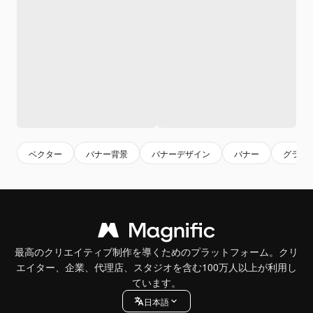
ベクター
バナー背景
バナーデザイン
バナー
グラフ
最高のクリエイティブ制作を導くためのプラットフォーム。クリ
エイター、企業、代理店、スタジオを含む100万人以上が利用し
ています。
日本語