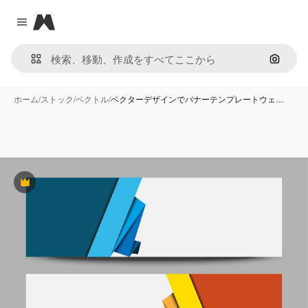
Magnific
Close menu
画像で
ホーム
/
ストック
/
ベクトル
/
ベクターデザインでバナーテンプレートウェ…
Premium