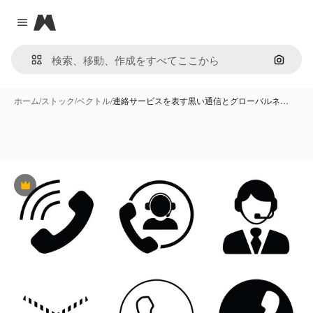
Magnific
Close menu
画像で
ホーム
/
ストック
/
ベクトル
/
連絡サービスを表す黒い通信とグローバルネ…
Premium