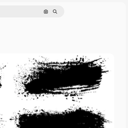
画像で検索
検索