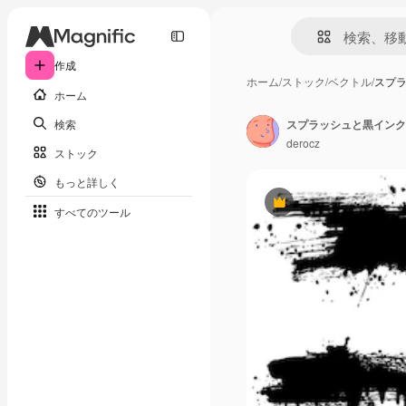
作成
ホーム
/
ストック
/
ベクトル
/
スプ
ホーム
検索
スプラッシュと黒インク
derocz
ストック
もっと詳しく
Premium
すべてのツール