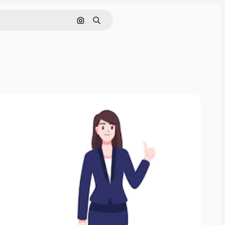
画像で検索
検索