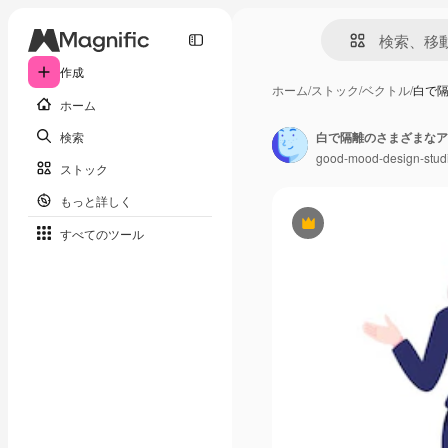
作成
ホーム
/
ストック
/
ベクトル
/
白で
ホーム
検索
白で隔離のさまざまなア
good-mood-design-stud
ストック
もっと詳しく
Premium
すべてのツール