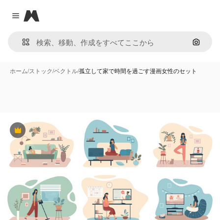
Magnific
Close menu
画像で
ホーム
/
ストック
/
ベクトル
/
孤立して家で時間を過ごす漫画女性のセット
Premium