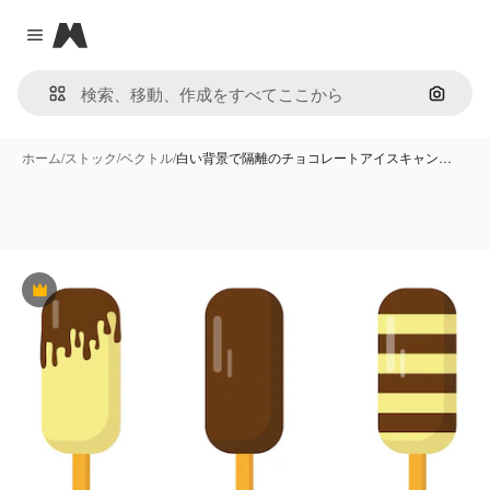
Magnific
Close menu
画像で
ホーム
/
ストック
/
ベクトル
/
白い背景で隔離のチョコレートアイスキャン…
Premium