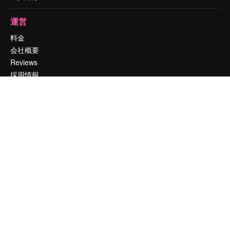
運営
料金
会社概要
Reviews
採用情報
検索トレンド
ブログ
イベント
Slidesgo
コンテンツを販売する
プレスルーム
magnific.aiをお探しですか？
お問い合わせ
顧客サポート
Instagram
YouTube