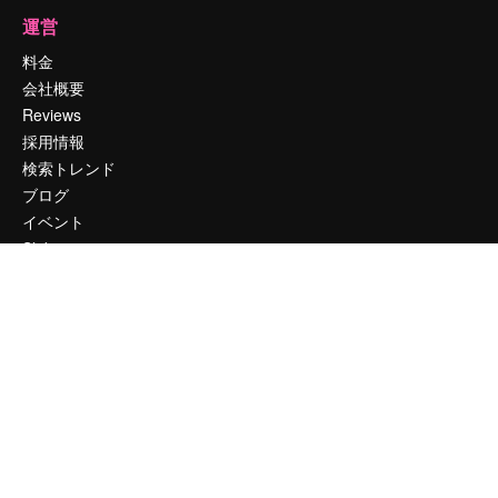
運営
料金
会社概要
Reviews
採用情報
検索トレンド
ブログ
イベント
Slidesgo
コンテンツを販売する
プレスルーム
magnific.aiをお探しですか？
お問い合わせ
顧客サポート
Instagram
YouTube
LinkedIn