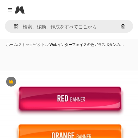
Magnific
Close menu
画像で
ホーム
/
ストック
/
ベクトル
/
Webインターフェイスの色ガラスボタンの…
Premium