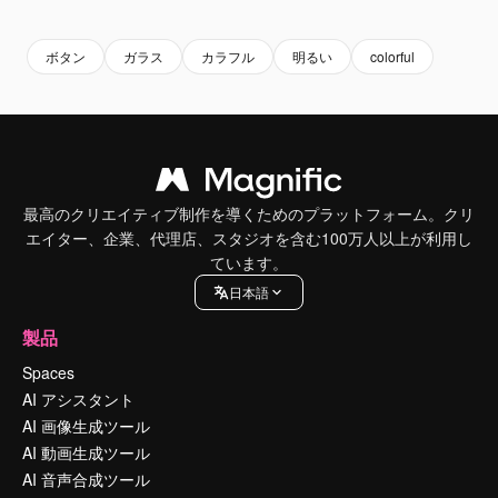
Premium
Premium
Premium
Premium
ボタン
ガラス
カラフル
明るい
colorful
最高のクリエイティブ制作を導くためのプラットフォーム。クリ
エイター、企業、代理店、スタジオを含む100万人以上が利用し
ています。
日本語
製品
Spaces
AI アシスタント
AI 画像生成ツール
AI 動画生成ツール
AI 音声合成ツール