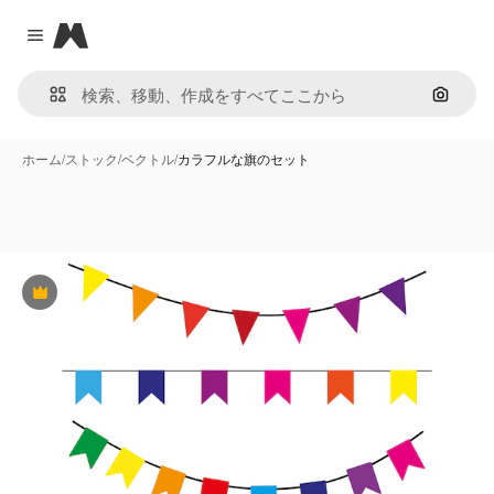
Magnific
Close menu
画像で
ホーム
/
ストック
/
ベクトル
/
カラフルな旗のセット
Premium