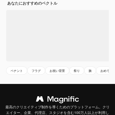
あなたにおすすめのベクトル
ペナント
フラグ
お祝い背景
祭り
旗
おめでと
最高のクリエイティブ制作を導くためのプラットフォーム。クリ
エイター、企業、代理店、スタジオを含む100万人以上が利用し